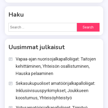
Haku
Search
for:
Uusimmat julkaisut
Vapaa-ajan nuorisojalkapalloliigat: Taitojen
kehittäminen, Yhteisön osallistuminen,
Hauska pelaaminen
Sekasukupuoliset amatöörijalkapalloliigat:
Inklusiivisuuspyrkimykset, Joukkueen
koostumus, Yhteisöyhteistyö
Yritysamatöörijalkapalloliigat: Tiimityö,