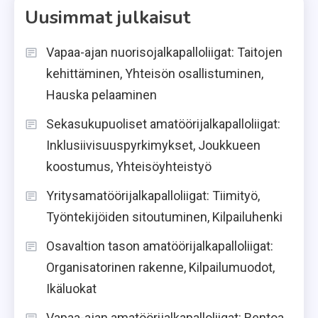
Uusimmat julkaisut
Vapaa-ajan nuorisojalkapalloliigat: Taitojen
kehittäminen, Yhteisön osallistuminen,
Hauska pelaaminen
Sekasukupuoliset amatöörijalkapalloliigat:
Inklusiivisuuspyrkimykset, Joukkueen
koostumus, Yhteisöyhteistyö
Yritysamatöörijalkapalloliigat: Tiimityö,
Työntekijöiden sitoutuminen, Kilpailuhenki
Osavaltion tason amatöörijalkapalloliigat:
Organisatorinen rakenne, Kilpailumuodot,
Ikäluokat
Vapaa-ajan amatöörijalkapalloliigat: Rentoa