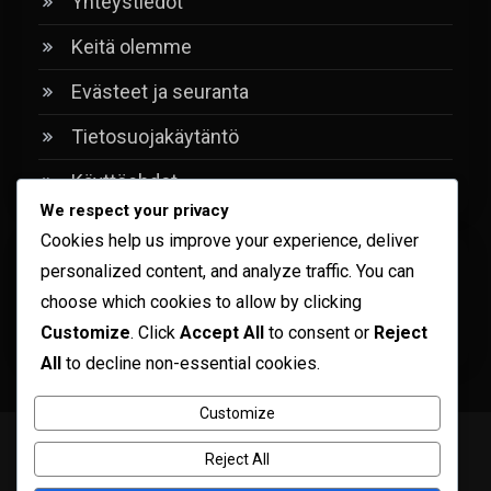
Yhteystiedot
Keitä olemme
Evästeet ja seuranta
Tietosuojakäytäntö
Käyttöehdot
We respect your privacy
Cookies help us improve your experience, deliver
Haku
personalized content, and analyze traffic. You can
choose which cookies to allow by clicking
Search
Customize
. Click
Accept All
to consent or
Reject
for:
All
to decline non-essential cookies.
Customize
Copyright © ogma blog 2026
Proudly powered by WordPress
|
Reject All
Theme: ogma-blog by
Mystery Themes
.