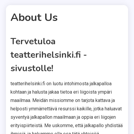
About Us
Tervetuloa
1 MIN READ
teatterihelsinki.fi -
sivustolle!
teatterihelsinki.fi on luotu intohimosta jalkapalloa
kohtaan ja halusta jakaa tietoa eri liigoista ympäri
maailmaa. Meidän missiomme on tarjota kattava ja
helposti ymmärrettävä resurssi kaikille, jotka haluavat
syventyä jalkapallon maailmaan ja oppia eri liigojen
erityispiirteistä. Me uskomme, että jalkapallo yhdistää
ihmisiä, ja haluamme olla osa tätä yhteisöä.