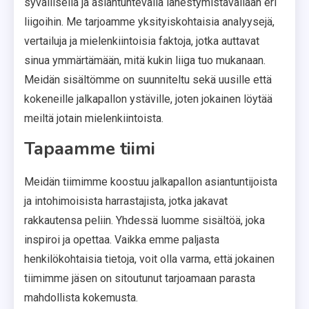
syvällisellä ja asiantuntevalla lähestymistavallaan eri
liigoihin. Me tarjoamme yksityiskohtaisia analyysejä,
vertailuja ja mielenkiintoisia faktoja, jotka auttavat
sinua ymmärtämään, mitä kukin liiga tuo mukanaan.
Meidän sisältömme on suunniteltu sekä uusille että
kokeneille jalkapallon ystäville, joten jokainen löytää
meiltä jotain mielenkiintoista.
Tapaamme tiimi
Meidän tiimimme koostuu jalkapallon asiantuntijoista
ja intohimoisista harrastajista, jotka jakavat
rakkautensa peliin. Yhdessä luomme sisältöä, joka
inspiroi ja opettaa. Vaikka emme paljasta
henkilökohtaisia tietoja, voit olla varma, että jokainen
tiimimme jäsen on sitoutunut tarjoamaan parasta
mahdollista kokemusta.